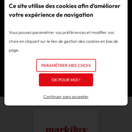
Ce site utilise des cookies afin d’améliorer
votre expérience de navigation
Installation volet roulant à Beaulieu-sur-Mer
Installation volet roulant à Caillan
Vous pouvez paramétrer vos préférences et modifier vos
Installation volet roulant à Cannes
choix en cliquant sur le lien de gestion des cookies en bas de
Installation volet roulant à Eze
page.
Installation volet roulant à Juan-les-Pins
Installation volet roulant à Mouans-Sartoux
PARAMÉTRER MES CHOIX
Installation volet roulant à Ramatuelle
Installation volet roulant à Roquefort-les-Pins
OK POUR MOI !
Installation volet roulant à Saint-Paul-de-Vence
Continuer sans accepter