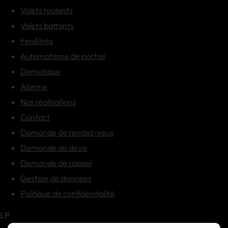
Volets roulants
Volets battants
Fenêtres
Automatisme de portail
Domotique
Alarme
Nos réalisations
Contact
Demande de rendez-vous
Demande de devis
Demande de rappel
Gestion de données
Politique de confidentialité
LP