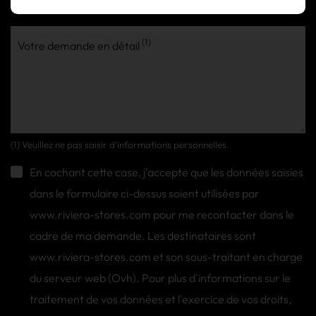
(1)
Votre demande en détail
(1) Veuillez ne pas saisir d'informations personnelles.
En cochant cette case, j’accepte que les données saisies
dans le formulaire ci-dessus soient utilisées par
www.riviera-stores.com pour me recontacter dans le
cadre de ma demande. Les destinataires sont
www.riviera-stores.com et son sous-traitant en charge
du serveur web (Ovh). Pour plus d'informations sur le
traitement de vos données et l'exercice de vos droits,