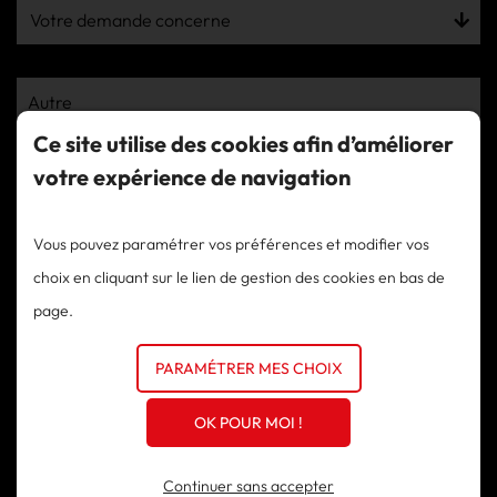
Votre demande concerne
Autre
Ce site utilise des cookies afin d’améliorer
votre expérience de navigation
Lieu de l’intervention
Joindre des photos
Vous pouvez paramétrer vos préférences et modifier vos
choix en cliquant sur le lien de gestion des cookies en bas de
page.
Ajouter vos fichiers ici
PARAMÉTRER MES CHOIX
Glissez-déposez vos fichiers dans cette zone, ou changez-
OK POUR MOI !
les depuis votre ordinateur
Continuer sans accepter