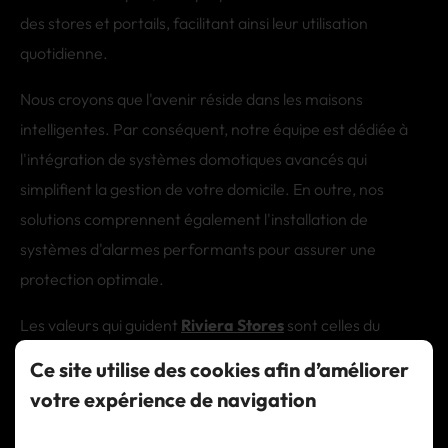
des stores et portails, facilitant ainsi leur utilisation
quotidienne.
Nous croyons que l'avenir réside dans les maisons
intelligentes. Par conséquent, notre équipe est dédiée à
l'intégration de systèmes domotiques avancés qui
simplifient la gestion de votre domicile. En outre, nos
solutions comprennent également l'installation de
systèmes d'alarmes performants pour assurer une
protection optimale.
Les valeurs qui guident
Riviera Stores
sont celles du
service personnalisé et du conseil avisé. Nous travaillons
Ce site utilise des cookies afin d’améliorer
en étroite collaboration avec nos clients pour comprendre
votre expérience de navigation
leurs besoins spécifiques et leur fournir des solutions sur
mesure. Ainsi, nous contribuons à créer un environnement