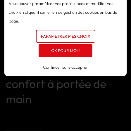
Vous pouvez paramétrer vos préférences et modifier vos
domestique moderne et fonctionnel où sécurité et confort
choix en cliquant sur le lien de gestion des cookies en bas de
vont de pair.
page.
PARAMÉTRER MES CHOIX
Riviera Stores - La
OK POUR MOI !
performance et le
Continuer sans accepter
confort à portée de
main