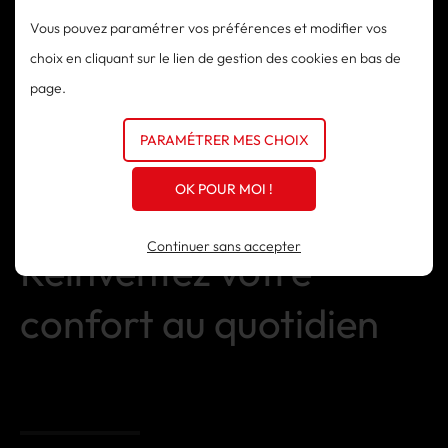
clients grâce à un service personnalisé et attentif. En
Vous pouvez paramétrer vos préférences et modifier vos
collaborant étroitement avec eux, nous visons à créer des
choix en cliquant sur le lien de gestion des cookies en bas de
espaces fonctionnels qui répondent à leurs attentes tout
page.
en respectant leur budget.
PARAMÉTRER MES CHOIX
OK POUR MOI !
Riviera Stores -
Continuer sans accepter
Réinventez votre
confort au quotidien