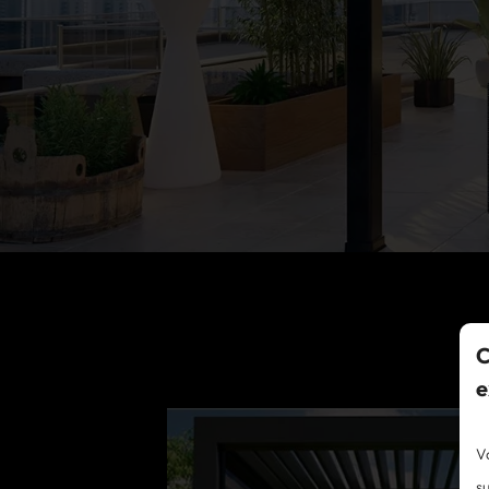
C
e
V
su