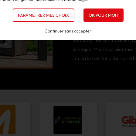
VOLETS
PARAMÉTRER MES CHOIX
OK POUR MOI !
Lorem ipsum dolor sit amet, co
Continuer sans accepter
metus at rhoncus maximus, tort
ut neque. Mauris iaculis mass 
imperdiet eleifend libero, sed s