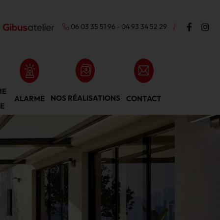
06 03 35 51 96
-
04 93 34 52 29
ME
NOS RÉALISATIONS
ALARME
CONTACT
E