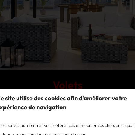
Volets
e site utilise des cookies afin d’améliorer votre
xpérience de navigation
ous pouvez paramétrer vos préférences et modifier vos choix en cliquan
RIVIERA STORES
r le lien de gestion des cookies en bas de page.