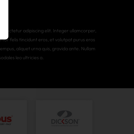
nsectetur adipiscing elit. Integer ullamcorper,
or felis tincidunt eros, et volutpat purus eros
tempus, aliquet urna quis, gravida ante. Nullam
odales leo ultricies a.